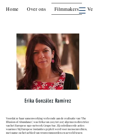
Home
Over ons
Filmmakers
Vertoningen
Erika González Ramírez
Voordat ze haar samenwerking verleende aan de realisatie van ‘The
Illusion of Abundance’, was Erika van 2013 tot 2017 algemeen directrice
van het Europese ngo-netwerk Grupo Sur. Zij coördineerde acties
waarmee bij Europese instanties gepleit werd voor mensenrechten,
met name op het gebied van vrouwenmoorden en geweld tegen