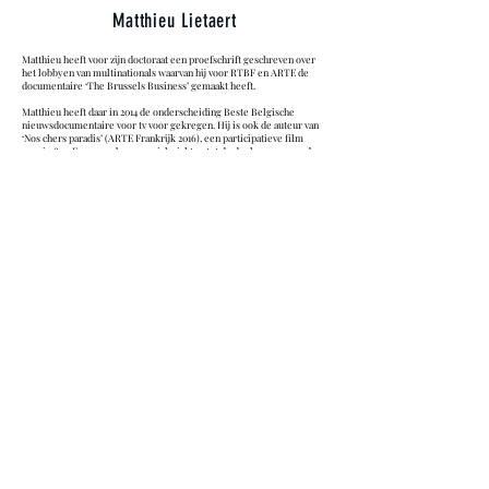
Matthieu Lietaert
Matthieu heeft voor zijn doctoraat een proefschrift geschreven over
het lobbyen van multinationals waarvan hij voor RTBF en ARTE de
documentaire ‘The Brussels Business’ gemaakt heeft.
Matthieu heeft daar in 2014 de onderscheiding Beste Belgische
nieuwsdocumentaire voor tv voor gekregen. Hij is ook de auteur van
‘Nos chers paradis’ (ARTE Frankrijk 2016), een participatieve film
waarin 800 Europese burgers zich richten tot de deelnemers aan de
COP21 in Parijs en van het boek ‘Homo Cooperans 2.0’.
DANK AAN IEDEREEN DIE ONS HEEFT GEHOLPEN
OM DEZE FILM WERKELIJK TE MAKEN!
VERTEGENWOORDIGING
Productiebedrijf
NOT SO CRAZY! PRODUCTIONS
World Sales Agent