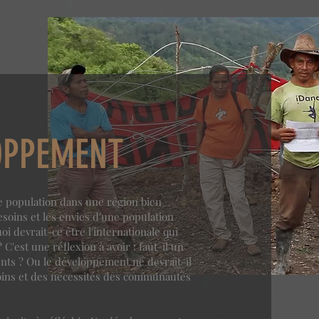
LOPPEMENT
 population dans une région bien
besoins et les envies d'une population
 devrait-ce être l'internationale qui
C'est une réflexion à avoir : faut-il un
s ? Ou le développement ne devrait-il
soins et des nécessités des communautés