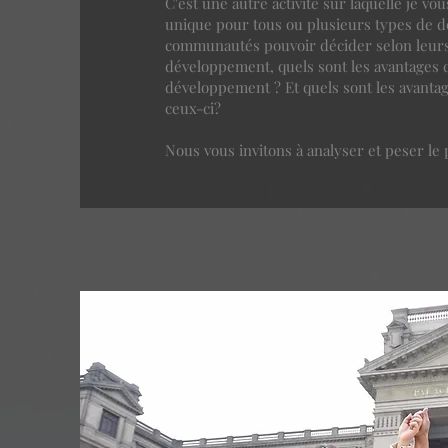
C'est une autre activité sur laquelle je vo
unique pour tous ou plusieurs types de d
communautés pouvoir décider selon leurs
développement, quels sont les avantages 
développement ? Et quels sont les avanta
ceux-ci?
Nous vous invitons à analyser et peser le 