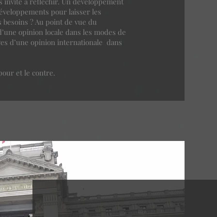
us invite à réfléchir. Un développement
éveloppements pour laisser les
 besoins ? Au point de vue du
d’une opinion locale dans les modes de
ges d’une opinion internationale dans
pour et le contre.