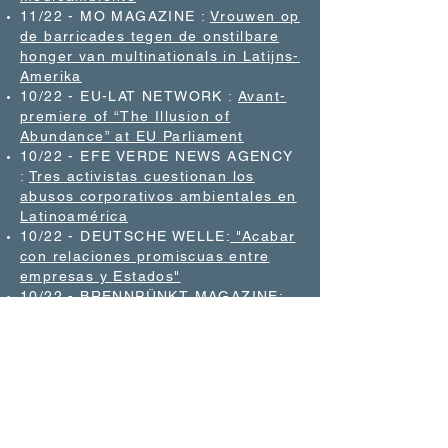
11/22 - MO MAGAZINE :
Vrouwen op
de barricades tegen de onstilbare
honger van multinationals in Latijns-
Amerika
10/22 - EU-LAT NETWORK :
Avant-
premiere of “The Illusion of
Abundance” at EU Parliament
10/22 - EFE VERDE NEWS AGENCY
:
Tres activistas cuestionan los
abusos corporativos ambientales en
Latinoamérica
10/22 - DEUTSCHE WELLE:
"Acabar
con relaciones promiscuas entre
empresas y Estados"
10/22 - BRENNPÜNKT MAGAZINE:
Interview avec co-réalisateur
Matthieu Lietaert
10/22 - CIDSE:
Interview with co-
director Erika Gonzalez Ramirez
RESEÑAS