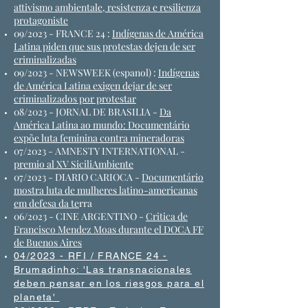
attivismo ambientale, resistenza e resilienza
protagoniste
09/2023 - FRANCE 24 :
Indígenas de América
Latina piden que sus protestas dejen de ser
criminalizadas
09/2023 - NEWSWEEK (espanol) :
Indígenas
de América Latina exigen dejar de ser
criminalizados por protestar
08/2023 - JORNAL DE BRASILIA -
Da
América Latina ao mundo: Documentário
expõe luta feminina contra mineradoras
07/2023 - AMNESTY INTERNATIONAL -
premio al XV SiciliAmbiente
07/2023 - DIARIO CARIOCA -
Documentário
mostra luta de mulheres latino-americanas
em defesa da te
rra
06/2023 - CINE ARGENTINO -
Critica de
Francisco Mendez Moas durante el DOCA FF
de Buenos Aires
04/2023 - RFI / FRANCE 24 -
Bru
madinho: 'Las transnacionales
deben pensar en los riesgos para el
planeta'