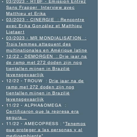
03/2023 - RTBF - Emission Entrez
Sans Frapper Interview avec
Matthieu et Erika
03/2023 - CINERGIE : Rencontre
avec Erika González et Matthieu
Lietaert
03/2023 - MR MONDIALISATION
:
Trois femmes attaquent des
multinationales en Amérique latine
12/22 - DEMORGEN : Drie jaar na
de ramp met 272 doden zijn nog
tientallen mijnen in Brazilië
levensgevaarlijk
12/22 - TROUW :
Drie jaar na de
ramp met 272 doden zijn nog
tientallen mijnen in Brazilië
levensgevaarlijk
11/22 - ALPHA&OMEGA :
Certificaron que la represa era
segura…
11/22 - AMECOPRESS : “
Tenemos
que proteger a las personas y al
medioambiente
”