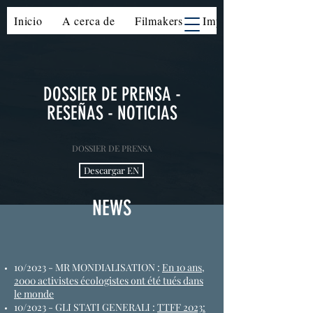
Inicio
A cerca de
Filmakers
Impacto
DOSSIER DE PRENSA -
RESEÑAS - NOTICIAS
DOSSIER DE PRENSA
Descargar EN
NEWS
10/2023 - MR MONDIALISATION :
En 10 ans,
2000 activistes écologistes ont été tués dans
le monde
10/2023 - GLI STATI GENERALI :
TTFF 2023: