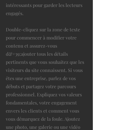
intéressants pour garder les lecteurs
engagés.
Double-cliquez sur la zone de texte
pour commencer à modifier votre
contenu et assurez-vous
d&#39;ajouter tous les détails
pertinents que vous souhaitez que les
visiteurs du site connaissent. Si vous
êtes une entreprise, parlez de vos
débuts et partagez votre parcours
professionnel. Expliquez vos valeurs
fondamentales, votre engagement
envers les clients et comment vous
vous démarquez de la foule. Ajoutez
une photo, une galerie ou une vidéo