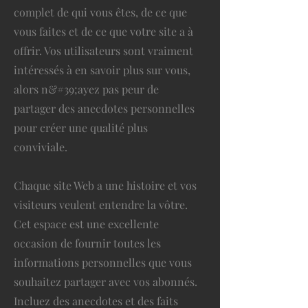
complet de qui vous êtes, de ce que
vous faites et de ce que votre site a à
offrir. Vos utilisateurs sont vraiment
intéressés à en savoir plus sur vous,
alors n&#39;ayez pas peur de
partager des anecdotes personnelles
pour créer une qualité plus
conviviale.
Chaque site Web a une histoire et vos
visiteurs veulent entendre la vôtre.
Cet espace est une excellente
occasion de fournir toutes les
informations personnelles que vous
souhaitez partager avec vos abonnés.
Incluez des anecdotes et des faits