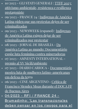
10/2023 - GLI STATI GENERALI :
TTFF 2023:
attivismo ambientale, resistenza e resilienza
protagoniste
09/2023 - FRANCE 24 :
Indígenas de América
Latina piden que sus protestas dejen de ser
criminalizadas
09/2023 - NEWSWEEK (espanol) :
Indígenas
de América Latina exigen dejar de ser
criminalizados por protestar
08/2023 - JORNAL DE BRASILIA -
Da
América Latina ao mundo: Documentário
expõe luta feminina contra mineradoras
07/2023 - AMNESTY INTERNATIONAL -
premio al XV SiciliAmbiente
07/2023 - DIARIO CARIOCA -
Documentário
mostra luta de mulheres latino-americanas
em defesa da te
rra
06/2023 - CINE ARGENTINO -
Critica de
Francisco Mendez Moas durante el DOCA FF
de Buenos Aires
04/2023 - RFI / FRANCE 24 -
Bru
madinho: 'Las transnacionales
deben pensar en los riesgos para el