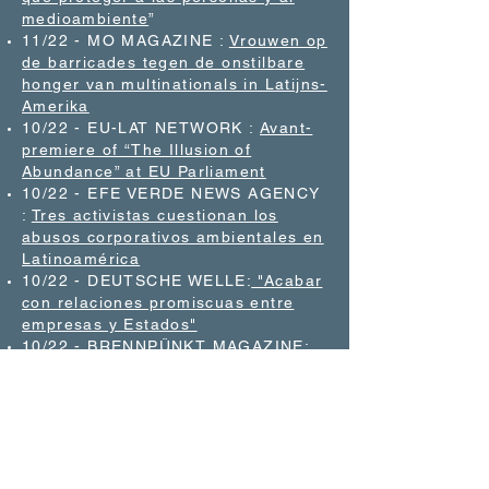
medioambiente
”
11/22 - MO MAGAZINE :
Vrouwen op
de barricades tegen de onstilbare
honger van multinationals in Latijns-
Amerika
10/22 - EU-LAT NETWORK :
Avant-
premiere of “The Illusion of
Abundance” at EU Parliament
10/22 - EFE VERDE NEWS AGENCY
:
Tres activistas cuestionan los
abusos corporativos ambientales en
Latinoamérica
10/22 - DEUTSCHE WELLE:
"Acabar
con relaciones promiscuas entre
empresas y Estados"
10/22 - BRENNPÜNKT MAGAZINE:
Interview avec co-réalisateur
Matthieu Lietaert
10/22 - CIDSE:
Interview with co-
director Erika Gonzalez Ramirez