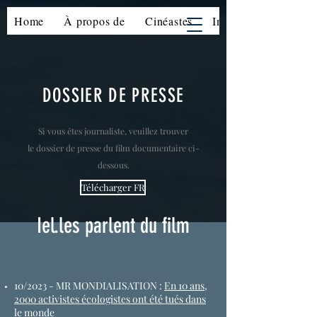
Home
À propos de
Cinéastes
Impact
DOSSIER DE PRESSE
Si vous êtes journaliste, veuillez trouver
le dossier de presse du
film documentaire ci-
dessous.
Télécharger FR
Iel.les parlent du film
10/2023 - MR MONDIALISATION :
En 10 ans,
2000 activistes écologistes ont été tués dans
le monde